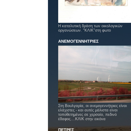
Η καταλυτική δράση των οικολογικών
οργανώσεων. "ΚΛΙΚ"στη φωτο
ΑΝΕΜΟΓΕΝΝΗΤΡΙΕΣ
Στη Βουλγαρία, οι ανεμογεννήτριες είναι
ελάχιστες - και αυτές μάλιστα είναι
τοποθετημένες σε χερσαίο, πεδινό
έδαφος....ΚΛΙΚ στην εικόνα
ΠΕΤΡΕΣ