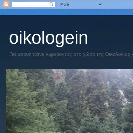
oikologein
Για όσους πάνε γυρεύοντας στο χώρο της Οικολογίας κα