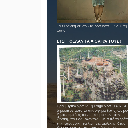
Του ερωτισμού σου τα οράματα....ΚΛΙΚ τη
φωτο
ΕΤΣΙ ΗΘΕΛΑΝ ΤΑ ΑΙΟΛΙΚΆ ΤΟΥΣ !
Πριν μερικά χρόνια, η εφημερίδα "ΤΑ ΝΕΑ"
δημοσίευε αυτό το σκαρίφημα (ευτυχώς μό
!) μιας ομάδας πανεπιστημιακών στην
Θράκη, που φαντασίωναν με αυτό το τρό
την παρανοϊκή εξέλιξη της αιολικής ιδέας :
Αεμογεννήτριες παντού, σήμερα στα