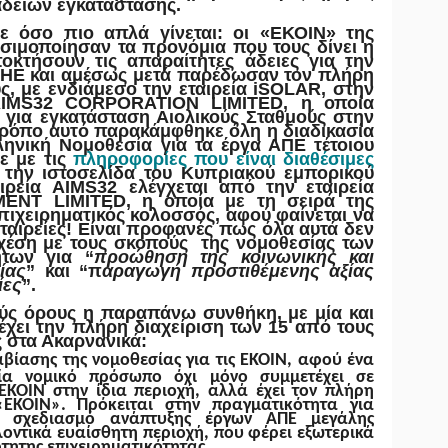
αδειών εγκατάστασης.
ε όσο πιο απλά γίνεται: οι «ΕΚΟΙΝ» της
σιμοποίησαν τα προνόμια που τους δίνει η
οκτήσουν τις απαραίτητες άδειες για την
ΗΕ και αμέσως μετά παρέδωσαν τον πλήρη
ς, με ενδιάμεσο την εταιρεία
iSOLAR
, στην
IMS
32 CORPORATION LIMITED, η οποία
 για εγκατάσταση Αιολικούς Σταθμούς στην
τρόπο αυτό παρακάμφθηκε όλη η διαδικασία
ηνική Νομοθεσία για τα έργα ΑΠΕ τέτοιου
 με τις
πληροφορίες που είναι διαθέσιμες
την ιστοσελίδα του Κυπριακού εμπορικού
αιρεία
AIMS
32 ελέγχεται από την εταιρεία
NT LIMITED, η οποία με τη σειρά της
επιχειρηματικός κολοσσός, αφού φαίνεται να
ταιρείες
! Είναι προφανές πως όλα αυτά δεν
χέση με τους σκοπούς της νομοθεσίας των
ήτων για “
προώθηση της κοινωνικής και
ίας
” και “π
αραγωγή προστιθέμενης αξίας
ίες
”.
ούς όρους η παραπάνω συνθήκη, με μία και
 έχει την πλήρη διαχείριση των 15 από τους
ς στα Ακαρνανικά:
βίασης της νομοθεσίας για τις ΕΚΟΙΝ
, αφού ένα
ία νομικό πρόσωπο όχι μόνο συμμετέχει σε
ΚΟΙΝ στην ίδια περιοχή, αλλά έχει τον πλήρη
ΕΚΟΙΝ». Πρόκειται στην πραγματικότητα για
ίο σχεδιασμό ανάπτυξης έργων ΑΠΕ μεγάλης
λοντικά ευαίσθητη περιοχή, που φέρει εξωτερικά
τητης επιχειρηματικότητας.