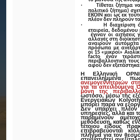
·
Τίθεται ζήτημα ν
πολιτικό ζήτημα) σχ
ΕΚΟΙΝ και ως εκ τού
πλέον δεν πληρούν το
·
Η διαχείριση 
εταιρεία, δεδομένου μ
έγιναν οι αιτήσεις 
αλλαγές στη διοίκηση
αναιρούν αυτόματα
πρόσωπα με ανεξάρτ
οι 15 «μικροί» Αιολι
facto
έναν τεράσ
περιβαλλοντική του
αφού δεν εξετάστηκαν
Η Ελληνική ΟΡΝΙΘ
επανειλημμένα 
ανεμογεννητριών στη
για τα απειλούμενα 
μόνη της περιβαλλο
ωστόσο, μέσω της εξ
Ενεργειακών Κοινοτή
μπορεί παρά να εξοργ
Δεν υπάρχει πλέον 
υπηρεσίες, αλλά και 
παραμένουν αμέτο
μεθόδευση, καθώς ενδ
τέτοιου είδους πρα
επιβραβεύονται κιό
πλήγμα για τον θεσμό
στιγματιστεί ανεξίτη