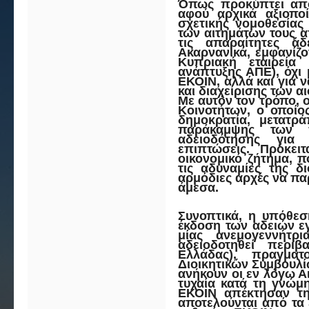
Όπως προκύπτει από
αφού αρχικά αξιοπο
σχετικής νομοθεσίας
των αιτημάτων τους 
τις απαραίτητες άδ
Ακαρνανικά, εμφανίζ
Κυπριακή εταιρεία
ανάπτυξης ΑΠΕ), όχι
ΕΚΟΙΝ, αλλά και για 
και διαχείρισης των α
Με αυτόν τον τρόπο, 
Κοινοτήτων, ο οποίο
δημοκρατία, μετατρ
παράκαμψης των π
αδειοδότησης για 
επιπτώσεις. Πρόκειτ
οικονομικό ζήτημα, π
τις αδυναμίες της δ
αρμόδιες αρχές να π
άμεσα.
Συνοπτικά, η υπόθεσ
έκδοση των αδειών εγ
μίας ανεμογεννήτρ
αδειοδοτηθεί περιβ
Ελλάδας), πραγμα
Διοικητικών Συμβουλίω
ανήκουν οι εν λόγω Αι
τυχαία κατά τη γνώμ
ΕΚΟΙΝ απέκτησαν τη
αποτελούνται από τα 