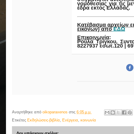
νομοθεσίας για τις με
έδρα εκτός Ελλάδας.
Κατέβασμα αρχείων ει
εικόνων) από
ΕΔΩ
Επικοινωνία
:
Ρούλα Τρίγκου, Συντ
8227937 εσωτ.120 | 69
Αναρτήθηκε από
oikoparaxenos
στις
6:05 μ.μ.
Ετικέτες
Εκδηλώσεις-βιβλία
,
Ενέργεια
,
κοινωνία
Δεν υπάρχουν σχόλια: