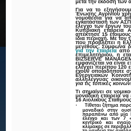
μετά την έκδοση των 
Για να το εξηγήσουμ
Ένωσης Αγρινίου χρη
νομοθεσία για να απ
εγκατάσταση των ΑΣΠ
έλεγχο των έργων του
Κυπριακή εταιρεία
A
απέκτησε 15 έτοιμους
ίδια περιοχή.
Με τον 
που προβλέπει η Ελλ
μεγέθους.
Σύμφωνα δε
για την εταιρεία
από 
επιμελητήριου, η ετ
BIZSERVE MANAGEME
εμφανίζεται να είναι 
ελέγχει περίπου 120 ε
έχουν οποιαδήποτε σ
Ενεργειακών Κοινοτ
αλληλέγγυας οικονομ
για τις τοπικές κοινων
Τι σημαίνει σε νομικ
μοναδική εταιρεία να
16 Αιολικούς Σταθμού
·
Τίθεται ζήτημα παρα
μοναδικό στην ουσ
παραπάνω από μία Ε
έλεγχο και των 7 «
κεντρικό και ενια
κλίμακας σε περιβαλ
το μανδύα της ανεξάρ