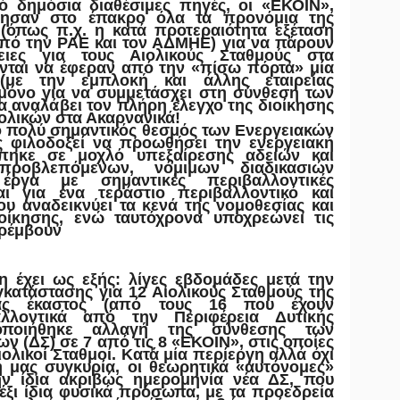
 δημόσια διαθέσιμες πηγές, οι «ΕΚΟΙΝ»,
ίησαν στο έπακρο όλα τα προνόμια της
 (όπως π.χ. η κατά προτεραιότητα εξέταση
από την ΡΑΕ και τον ΑΔΜΗΕ) για να πάρουν
ειες για τους Αιολικούς Σταθμούς στα
ονται να έφεραν από την «πίσω πόρτα» μία
 (με την εμπλοκή και άλλης εταιρείας
 μόνο για να συμμετάσχει στη σύνθεση των
να αναλάβει τον πλήρη έλεγχο της διοίκησης
ιολικών στα Ακαρνανικά!
ο πολύ σημαντικός θεσμός των Ενεργειακών
ς φιλοδοξεί να προωθήσει την ενεργειακή
άπηκε σε μοχλό υπεξαίρεσης αδειών και
ροβλεπόμενων, νόμιμων διαδικασιών
έργα με σημαντικές περιβαλλοντικές
αι για ένα τεράστιο περιβαλλοντικό και
ου αναδεικνύει τα κενά της νομοθεσίας και
ιοίκησης, ενώ ταυτόχρονα υποχρεώνει τις
αρέμβουν
η έχει ως εξής: λίγες εβδομάδες μετά την
κατάστασης για 12 Αιολικούς Σταθμούς της
ιας έκαστος (από τους 16 που έχουν
αλλοντικά από την Περιφέρεια Δυτικής
τοποιήθηκε αλλαγή της σύνθεσης των
ν (ΔΣ) σε 7 από τις 8 «ΕΚΟΙΝ», στις οποίες
ολικοί Σταθμοί. Κατά μία περίεργη αλλά όχι
η μας συγκυρία, οι θεωρητικά «αυτόνομες»
ν ίδια ακριβώς ημερομηνία νέα ΔΣ, που
έξι ίδια φυσικά πρόσωπα, με τα προεδρεία