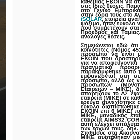
καθεμίας ΕΚΟΙΝ να α
στις ίδιες θέσεις. Πα
στο Γενικό Εμπορικ
στην έδρα τους στο 
iSOLAR
, εταιρεία αν
ψάξιμο, ήταν εύκολο 
που συμμετέχουν στα 
Πρόεδρος και Ταμίας
ανάλογες θέσεις
.
Σημειώνεται εδώ ότι
κοινότητες (Νόμος 45
πρόσωπα να είναι μ
ΕΚΟΙΝ που δραστηρι
για να αποφεύγονται
πραγματικό προο
παρακάμφθηκε αυτό τ
εμφανίζονται στη 
πρόσωπα, αλλά ως ν
προσώπων (Μονοπ
Εταιρειών – ΜΙΚΕ), 
απαρτίζουν το ΔΣ έκ
εταιρεία (ΜΙΚΕ) σε κά
έρευνα συνεχίστηκε 
εύκολα διαπιστώθηκε
ΕΚΟΙΝ επί 6 ΜΙΚΕ) πο
ΜΙΚΕ, μοναδικός ετ
εταιρεία
AIMS
32
COR
αυτή ελέγχει απόλυτα
των έργων τους, δηλ.
Σταθμούς στα Ακαρναν
ΜΙΚΕ συστάθηκαν μέ