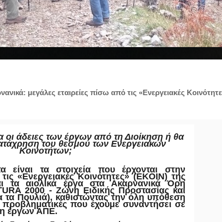
ρνανικά: μεγάλες εταιρείες πίσω από τις «Ενεργειακές Κοινότητε
οι άδειες των έργων από τη Διοίκηση ή θα
κατάχρηση του θεσμού των Ενεργειακών
Κοινοτήτων;
υτα
είναι τα στοιχεία που έρχονται στην
 τις «Ενεργειακές Κοινότητες» (
EKOIN
) της
ι τα αιολικά έργα στα Ακαρνανικά Όρη
TURA 2000 - Ζώνη Ειδικής Προστασίας και
α τα Πουλιά), καθιστώντας την όλη υπόθεση
ν προβληματικές που έχουμε συναντήσει σε
ξη έργων ΑΠΕ.