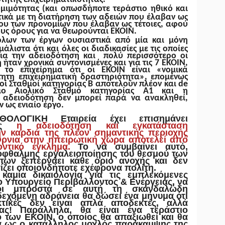
ομιμότητας (και οπωσδήποτε τεράστιο ηθικό και
ετικά με τη διατήρηση των αδειών που έλαβαν
ως
του των προνομίων που έλαβαν ως τέτοιες, αφού
υς όρους για να θεωρούνται ΕΚΟΙΝ.
όλων των έργων ουσιαστικά από μία και μόνη
άλιστα ότι και όλες οι διαδικασίες με τις οποίες
για την αδειοδότηση και πολύ περισσότερο οι
 ήταν χρονικά συντονισμένες και για τις 7 ΕΚΟΙΝ,
 το επιχείρημα ότι οι ΕΚΟΙΝ είναι «νομικά
ητη επιχειρηματική δραστηριότητα», επομένως
κοί Σταθμοί κατηγορίας Β αποτελούν πλέον και
de
τιο Αιολικό Σταθμό κατηγορίας Α1 και η
ς αδειοδότηση δεν μπορεί παρά να ανακληθεί,
 ως ενιαίο έργο.
ΟΛΟΓΙΚΗ Εταιρεία έχει επισημάνει
πως
η αδειοδότηση και εγκατάσταση
ν καρδιά της πλέον σημαντικής περιοχής
Όρνια στην ηπειρωτική χώρα αποτελεί από
ντικό έγκλημα.
Το να συμβαίνει αυτό,
όφθαλμης εργαλειοποίησης του θεσμού των
των ξεπερνάει κάθε όριο ανοχής και δεν
ίζει οποιονδήποτε εχέφρονα πολίτη.
καμία δικαιολογία για τις εμπλεκόμενες
το Υπουργείο Περιβάλλοντος & Ενέργειας, να
χοι μπροστά σε αυτή τη σκανδαλώδη
εχόμενη αδράνεια θα δώσει ένα μήνυμα ότι
κτικές δεν είναι απλά αποδεκτές, αλλά
λας! Παράλληλα, θα είναι ένα τεράστιο
 των ΕΚΟΙΝ, ο οποίος θα απαξιωθεί και θα
λα ως ο κατάλληλος μοχλός παράκαμψης της