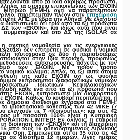
ποτελούνται από τα ίδια ακριβώς πρόσωπα,
ράλληλα, τα στοιχεία επικοινωνίας των ΕΚΟΙΝ
ό Μητρώο (ΓΕΜΗ), αντί να παραπέμπουν
Αγρίνιο, παρέπεμπαν πλέον στην
επιχείρηση
άπτυξης ΑΠΕ με έδρα την Αθήνα! Με ελάχιστο
να διαπιστωθεί ότι τρία από τα έξι πρόσωπα
ΔΣ των «ΕΚΟΙΝ», και ιδίως αυτά που είναι
, συμμετέχουν και στο ΔΣ της
iSOLAR
σε
 η σχετική νομοθεσία για τις ενεργειακές
13/2018) δεν επιτρέπει σε φυσικά ή νομικά
έλη ταυτόχρονα σε δύο η περισσότερες
οποιούνται στην ίδια περιοχή, προφανώς
 μεθοδεύσεις συσσώρευσης, άσχετες με τον
ρισμό των ΕΚΟΙΝ. Με ποιον τρόπο
ο νομικό κώλυμα; Απλά, τα έξι αυτά άτομα
σύνθεση της κάθε ΕΚΟΙΝ όχι ως φυσικά
όμιμοι εκπρόσωποι διαφορετικών νομικών
ρόσωπων Ιδιωτικών Κεφαλαιουχικών
δηλαδή κάθε ένα από τα έξι πρόσωπα που
αστης ΕΚΟΙΝ, εκπροσωπεί μία διαφορετική
θε ΕΚΟΙΝ. Καθώς το κουβάρι περιπλέκεται, η
σε δημόσια διαθέσιμα έγγραφα στο ΓΕΜΗ:
 το ιδιοκτησιακό καθεστώς των 42 ΜΙΚΕ (7
υ ελέγχουν τις 7 «Κοινότητες»: και στις 42
αίρος με ποσοστό 100% είναι η Κυπριακή
PORATION LIMITED
!
Εν ολίγοις, η εταιρεία
 τη διοίκηση των «ΕΚΟΙΝ» και τη διαχείριση
 15 από τους 16 αδειοδοτημένους Αιολικούς
ικά Όρη. Σημειώνεται ότι οι 35 από τις 42
σα σε διάστημα 12 ημερών, λίγες ημέρες