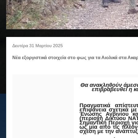
Δευτέρα 31 Μαρτίου 2025
Νέα εξοργιστικά στοιχεία στο φως για τα Αιολικά στα Ακα
Θα ανακληθούν άμεσα 
επιβραβευθεί η 
Πραγματικά απίστε
επιφάνεια σχετικά με
Ένωσης Αγρινίου κα
(περιοχή Δικτύου NA
Σημαντική Περιοχή γι
ως μία από τις πλέο
σχέση με την ανάπτυ