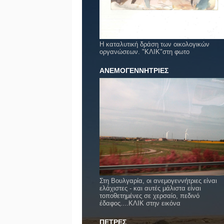
Η καταλυτική δράση των οικολογικών
οργανώσεων. "ΚΛΙΚ"στη φωτο
ΑΝΕΜΟΓΕΝΝΗΤΡΙΕΣ
Στη Βουλγαρία, οι ανεμογεννήτριες είναι
ελάχιστες - και αυτές μάλιστα είναι
τοποθετημένες σε χερσαίο, πεδινό
έδαφος....ΚΛΙΚ στην εικόνα
ΠΕΤΡΕΣ