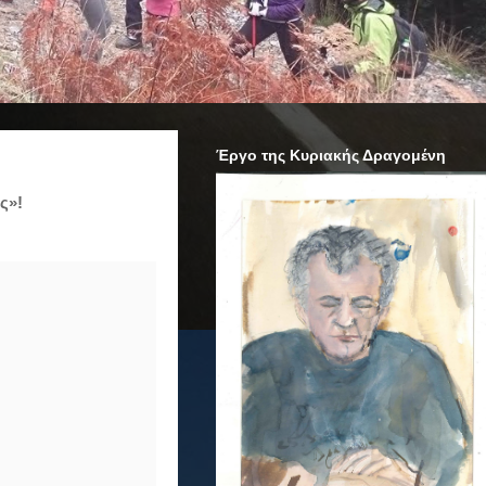
Έργο της Κυριακής Δραγομένη
ς»!