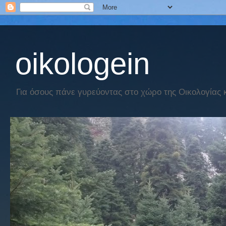
oikologein
Για όσους πάνε γυρεύοντας στο χώρο της Οικολογίας κα