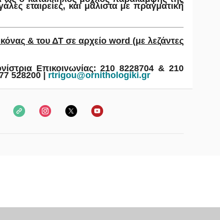
γάλες εταιρείες, και μάλιστα με πραγματική
κόνας & του ΔΤ σε αρχείο word (με λεζάντες
ονίστρια Επικοινωνίας: 210 8228704 & 210
77 528200 |
rtrigou
@
ornithologiki
.
gr